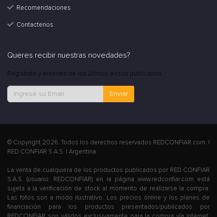
Recomendaciones
Contactenos
Queres recibir nuestras novedades?
Registrate y enterate de los últimos avisos publicados.
Enviar
© Copyright 2026. Todos los derechos reservados REDCONFIAR.com. |
RED CONFIAR S.A.S. | Argentina
La venta de cualquiera de los productos publicados por RED CONFIAR
S.A.S. (usuario: REDCONFIAR) en la página www.redconfiar.com está
sujeta a la verificación de stock al momento de realizarse la compra.
Las fotos son a modo ilustrativo. Los precios online y los planes de
financiación para los productos presentados/publicados por
REDCONFIAR son válidos exclusivamente para la compra vía internet.