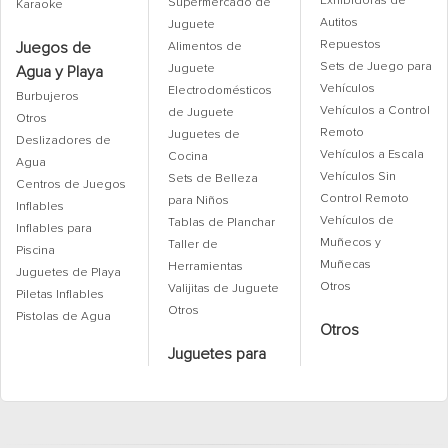
Exhibidoras de
Supermercado de
Karaoke
Autitos
Juguete
Repuestos
Juegos de
Alimentos de
Sets de Juego para
Juguete
Agua y Playa
Vehículos
Electrodomésticos
Burbujeros
Vehículos a Control
de Juguete
Otros
Remoto
Juguetes de
Deslizadores de
Vehículos a Escala
Cocina
Agua
Vehículos Sin
Sets de Belleza
Centros de Juegos
Control Remoto
para Niños
Inflables
Vehículos de
Tablas de Planchar
Inflables para
Muñecos y
Taller de
Piscina
Muñecas
Herramientas
Juguetes de Playa
Otros
Valijitas de Juguete
Piletas Inflables
Otros
Pistolas de Agua
Otros
Juguetes para