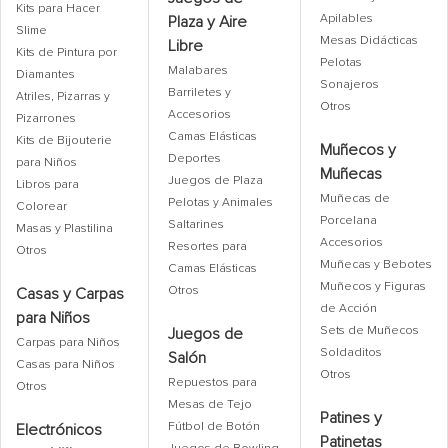
Kits para Hacer
Apilables
Plaza y Aire
Slime
Mesas Didácticas
Libre
Kits de Pintura por
Pelotas
Malabares
Diamantes
Sonajeros
Barriletes y
Atriles, Pizarras y
Otros
Accesorios
Pizarrones
Camas Elásticas
Kits de Bijouterie
Muñecos y
Deportes
para Niños
Muñecas
Juegos de Plaza
Libros para
Muñecas de
Pelotas y Animales
Colorear
Porcelana
Saltarines
Masas y Plastilina
Accesorios
Resortes para
Otros
Muñecas y Bebotes
Camas Elásticas
Muñecos y Figuras
Otros
Casas y Carpas
de Acción
para Niños
Sets de Muñecos
Juegos de
Carpas para Niños
Soldaditos
Salón
Casas para Niños
Otros
Repuestos para
Otros
Mesas de Tejo
Patines y
Fútbol de Botón
Electrónicos
Patinetas