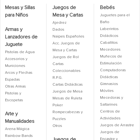
Mesas y Sillas
Juegos de
Bebés
$ 25.960
para Niños
Mesa y Cartas
Juguetes para el
Baño
Ajedrez
Juguete Rompecabezas 28 Piezas Grandes Motivo La
Armas y
Laberintos
Dados
Familia Puzzle Para Colorear Aumenta Creatividad
Didácticos
Lanzadores de
Educación Segura Juegos Infantiles Niños Divertido
Naipes Españoles
Material Resistente Colores Llamativos Marca Plan Z
Caballitos
Acc. Juegos de
Juguete
Mecedores
Mesa y Cartas
Pistolas de Agua
Muñecos de
Juegos de Rol
Accesorios y
Estimulación
Cartas
Municiones
Computadoras
Coleccionables
Arcos y Flechas
Didácticas
R.P.G.
Espadas
Gimnasios
Cartas Didácticas
Otras Armas
Móviles
Juegos de Mesa
Pistolas y
Mecedoras y
Mesas de Ruleta
Escopetas
Saltarines
Poker
Centros de
Rompecabezas y
Arte y
Actividades
Puzzles
Manualidades
Juegos de Arrastre
Otros
Arena Mágica
Juegos de
Rainbow Bands
Juegos de
Encastre y