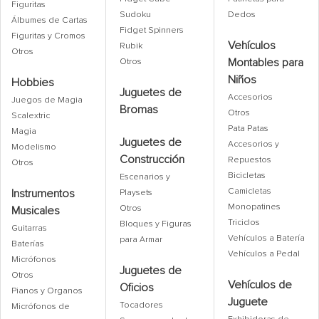
Figuritas
Sudoku
Dedos
Álbumes de Cartas
Fidget Spinners
Figuritas y Cromos
Vehículos
Rubik
Otros
Montables para
Otros
Niños
Hobbies
Juguetes de
Accesorios
Juegos de Magia
Bromas
Otros
Scalextric
Pata Patas
Magia
Juguetes de
Accesorios y
Modelismo
Construcción
Repuestos
Otros
Bicicletas
Escenarios y
Camicletas
Instrumentos
Playsets
Monopatines
Otros
Musicales
Triciclos
Bloques y Figuras
Guitarras
Vehículos a Batería
para Armar
Baterías
Vehículos a Pedal
Micrófonos
Juguetes de
Otros
Vehículos de
Oficios
Pianos y Organos
Juguete
Tocadores
Micrófonos de