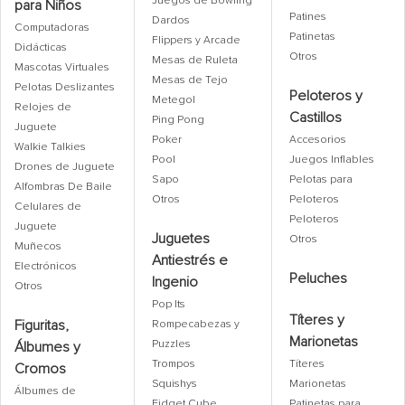
Juegos de Bowling
para Niños
Patines
Dardos
Computadoras
Patinetas
Flippers y Arcade
Didácticas
Otros
Mesas de Ruleta
Mascotas Virtuales
Mesas de Tejo
Pelotas Deslizantes
Peloteros y
Metegol
Relojes de
Castillos
Ping Pong
Juguete
Poker
Accesorios
Walkie Talkies
Pool
Juegos Inflables
Drones de Juguete
Sapo
Pelotas para
Alfombras De Baile
Otros
Peloteros
Celulares de
Peloteros
Juguete
Juguetes
Otros
Muñecos
Antiestrés e
Electrónicos
Peluches
Ingenio
Otros
Pop Its
Títeres y
Figuritas,
Rompecabezas y
Marionetas
Puzzles
Álbumes y
Trompos
Títeres
Cromos
Squishys
Marionetas
Álbumes de
Fidget Cube
Patinetas para