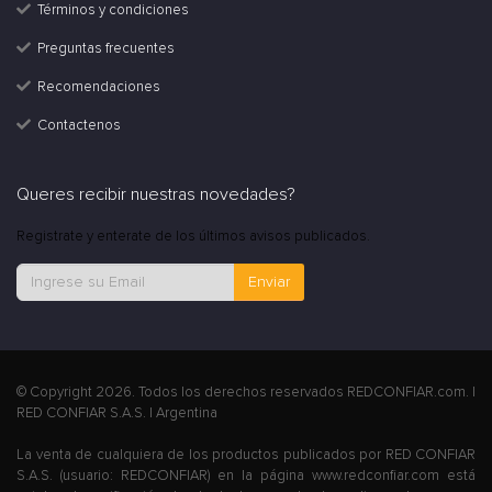
Términos y condiciones
Preguntas frecuentes
Recomendaciones
Contactenos
Queres recibir nuestras novedades?
Registrate y enterate de los últimos avisos publicados.
Enviar
© Copyright 2026. Todos los derechos reservados REDCONFIAR.com. |
RED CONFIAR S.A.S. | Argentina
La venta de cualquiera de los productos publicados por RED CONFIAR
S.A.S. (usuario: REDCONFIAR) en la página www.redconfiar.com está