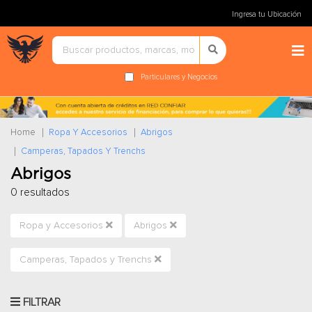
Ingresa tu Ubicación
Particulares y Negocios
Home
Ropa Y Accesorios
Abrigos
Camperas, Tapados Y Trenchs
Abrigos
0 resultados
Ropa y Accesorios
Abrigos
Camperas, Tapados y Trenchs
FILTRAR