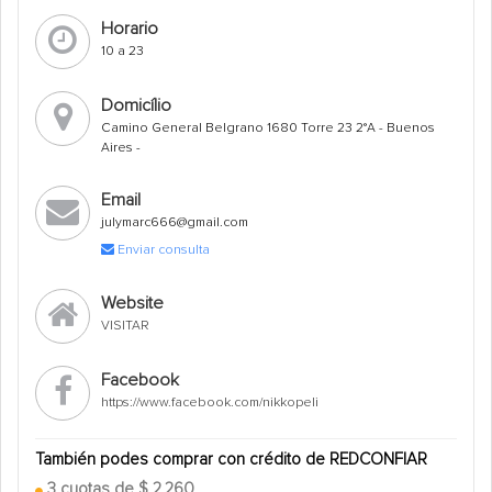
Horario
10 a 23
Domicílio
Camino General Belgrano 1680 Torre 23 2°A - Buenos
Aires -
Email
julymarc666@gmail.com
Enviar consulta
Website
VISITAR
Facebook
https://www.facebook.com/nikkopeli
También podes comprar con crédito de REDCONFIAR
3 cuotas de $ 2.260