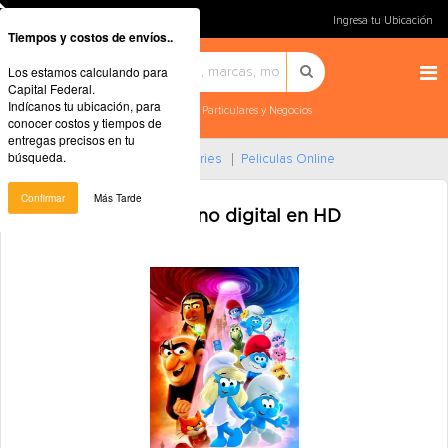
Ingresa tu Ubicación
Tiempos y costos de envíos..
Los estamos calculando para
Capital Federal.
Indícanos tu ubicación, para
Particulares y Negocios
conocer costos y tiempos de
entregas precisos en tu
búsqueda.
Home
Música, Películas Y Series
Peliculas Online
Confirmar
Más Tarde
Pitufos (2025) Estreno digital en HD