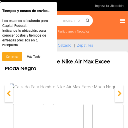
Ingresa tu Ubicación
Tiempos y costos de envíos..
Los estamos calculando para
Capital Federal.
Indícanos tu ubicación, para
Particulares y Negocios
conocer costos y tiempos de
entregas precisos en tu
búsqueda.
Home
Ropa Y Accesorios
Calzado
Zapatillas
Confirmar
Más Tarde
Calzado Para Hombre Nike Air Max Excee
Moda Negro