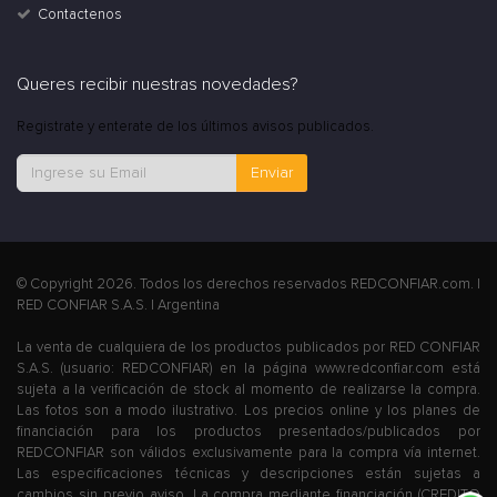
Contactenos
Queres recibir nuestras novedades?
Registrate y enterate de los últimos avisos publicados.
Enviar
© Copyright 2026. Todos los derechos reservados REDCONFIAR.com. |
RED CONFIAR S.A.S. | Argentina
La venta de cualquiera de los productos publicados por RED CONFIAR
S.A.S. (usuario: REDCONFIAR) en la página www.redconfiar.com está
sujeta a la verificación de stock al momento de realizarse la compra.
Las fotos son a modo ilustrativo. Los precios online y los planes de
financiación para los productos presentados/publicados por
REDCONFIAR son válidos exclusivamente para la compra vía internet.
Las especificaciones técnicas y descripciones están sujetas a
cambios sin previo aviso. La compra mediante financiación (CREDITO