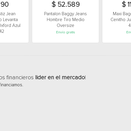
390
$ 52.589
$ 1
stiz Jean
Pantalon Baggy Jeans
Maxi Bag
o Levanta
Hombre Tiro Medio
Cenitho Ju
Oxford Azul
Oversize
4
42
Envío gratis
Env
os financieros
lider en el mercado
!
financiamos.