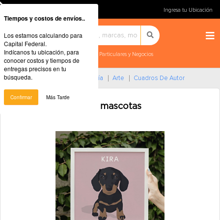
Ingresa tu Ubicación
Tiempos y costos de envíos..
Los estamos calculando para
Capital Federal.
Indícanos tu ubicación, para
Particulares y Negocios
conocer costos y tiempos de
entregas precisos en tu
búsqueda.
Home
Arte, Librería Y Mercería
Arte
Cuadros De Autor
Confirmar
Más Tarde
Ilustración Digital de mascotas