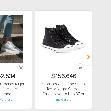
42.534
$ 156.646
s Urbanas Mujer
Zapatillas Converse Chuck
Zap
aforma Liviana
Taylor Negra Cuero -
Pla
lateada
Calzado Negro Liso 37 Ar
B
ío gratis
Envío gratis