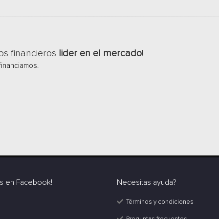
os financieros
lider en el mercado
!
financiamos.
s en Facebook!
Necesitas ayuda?
Términos y condiciones