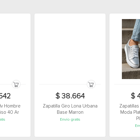
.542
$ 38.664
$ 
Iv Hombre
Zapatilla Giro Lona Urbana
Zapatilla
Liso 40 Ar
Base Marron
Moda Plat
P
atis
Envío gratis
Env