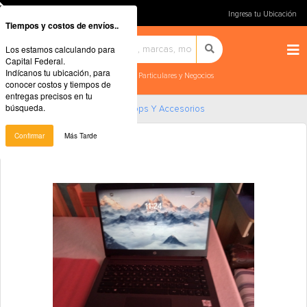
Ingresa tu Ubicación
Tiempos y costos de envíos..
Los estamos calculando para
Capital Federal.
Indícanos tu ubicación, para
Particulares y Negocios
conocer costos y tiempos de
entregas precisos en tu
búsqueda.
Home
Computación
Laptops Y Accesorios
Confirmar
Más Tarde
Notebook HP 14.