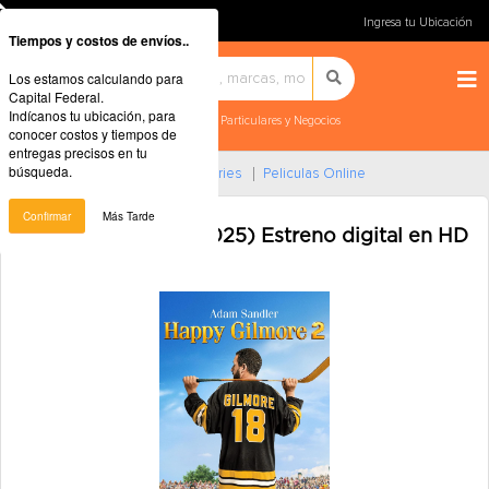
Ingresa tu Ubicación
Tiempos y costos de envíos..
Los estamos calculando para
Capital Federal.
Indícanos tu ubicación, para
Particulares y Negocios
conocer costos y tiempos de
entregas precisos en tu
búsqueda.
Home
Música, Películas Y Series
Peliculas Online
Confirmar
Más Tarde
Happy Gilmore 2 (2025) Estreno digital en HD