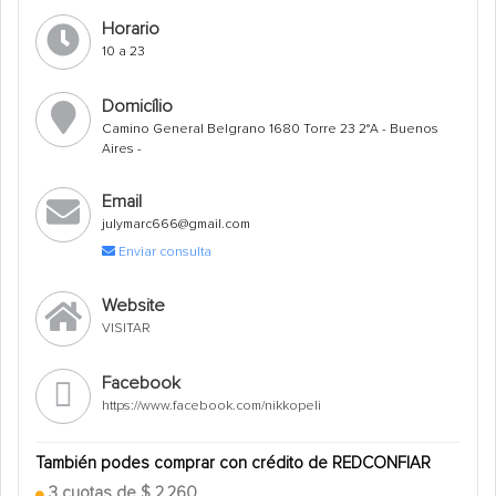
Horario
10 a 23
Domicílio
Camino General Belgrano 1680 Torre 23 2°A - Buenos
Aires -
Email
julymarc666@gmail.com
Enviar consulta
Website
VISITAR
Facebook
https://www.facebook.com/nikkopeli
También podes comprar con crédito de REDCONFIAR
3 cuotas de $ 2.260