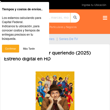
Ingresa tu Ubicación
Tiempos y costos de envíos..
Los estamos calculando para
Capital Federal.
Indícanos tu ubicación, para
Particulares y Negocios
conocer costos y tiempos de
entregas precisos en tu
búsqueda.
Home
Música, Películas Y Series
Series De TV
Confirmar
Más Tarde
Chespirito, sin querer queriendo (2025)
Estreno digital en HD