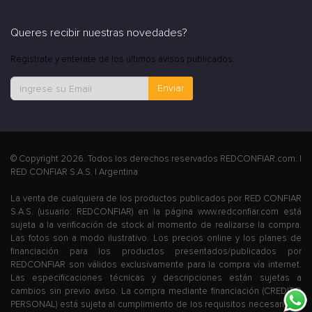
Queres recibir nuestras novedades?
Registrate y enterate de los últimos avisos publicados.
Enviar
© Copyright 2026. Todos los derechos reservados REDCONFIAR.com. |
RED CONFIAR S.A.S. | Argentina
La venta de cualquiera de los productos publicados por RED CONFIAR
S.A.S. (usuario: REDCONFIAR) en la página www.redconfiar.com está
sujeta a la verificación de stock al momento de realizarse la compra.
Las fotos son a modo ilustrativo. Los precios online y los planes de
financiación para los productos presentados/publicados por
REDCONFIAR son válidos exclusivamente para la compra vía internet.
Las especificaciones técnicas y descripciones están sujetas a
cambios sin previo aviso. La compra mediante financiación (CREDITO
PERSONAL) está sujeta al cumplimiento de los requisitos necesarios y