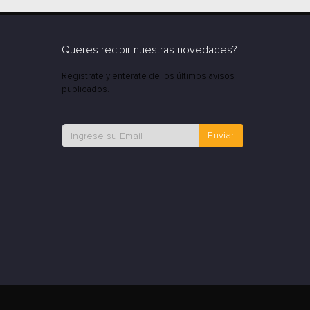
Queres recibir nuestras novedades?
Registrate y enterate de los últimos avisos
publicados.
Enviar