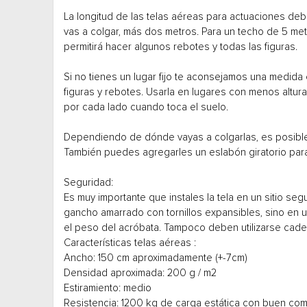
La longitud de las telas aéreas para actuaciones debe
vas a colgar, más dos metros. Para un techo de 5 metr
permitirá hacer algunos rebotes y todas las figuras.
Si no tienes un lugar fijo te aconsejamos una medida 
figuras y rebotes. Usarla en lugares con menos altu
por cada lado cuando toca el suelo.
Dependiendo de dónde vayas a colgarlas, es posibl
También puedes agregarles un eslabón giratorio par
Seguridad:
Es muy importante que instales la tela en un sitio s
gancho amarrado con tornillos expansibles, sino en u
el peso del acróbata. Tampoco deben utilizarse caden
Características telas aéreas :
Ancho: 150 cm aproximadamente (+-7cm)
Densidad aproximada: 200 g / m2
Estiramiento: medio
Resistencia: 1200 kg de carga estática con buen com