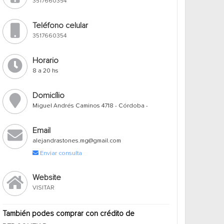
3517660354
Teléfono celular
3517660354
Horario
8 a 20 hs
Domicílio
Miguel Andrés Caminos 4718 - Córdoba -
Email
alejandrastones.mg@gmail.com
Enviar consulta
Website
VISITAR
También podes comprar con crédito de