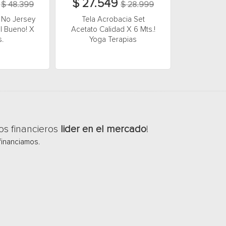
9
$ 27.549
$ 48.399
$ 28.999
 No Jersey
Tela Acrobacia Set
l Bueno! X
Acetato Calidad X 6 Mts.!
s.
Yoga Terapias
os financieros
lider en el mercado
!
financiamos.