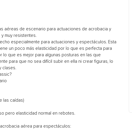
las aéreas de escenario para actuaciones de acrobacia y
s y muy resistentes.
 hecho especialmente para actuaciones y espectáculos. Esta
tiene un poco más elasticidad por lo que es perfecta para
r lo que es mejor para algunas posturas en las que
nte para que no sea difícil subir en ella ni crear figuras, lo
 clases.
assic?
ario
e las caídas)
so pero elasticidad normal en rebotes.
e acrobacia aérea para espectáculos: